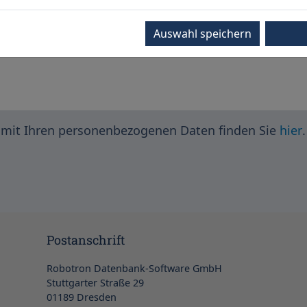
Auswahl speichern
mit Ihren personenbezogenen Daten finden Sie
hier
.
Postanschrift
Robotron Datenbank-Software GmbH
Stuttgarter Straße 29
01189 Dresden