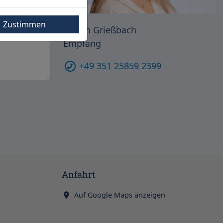
Zustimmen
Kristin Grießbach
Empfang
+49 351 25859 2399
Anfahrt
Auf Google Maps anzeigen