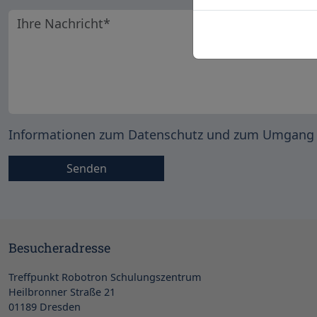
Ihre Nachricht
Informationen zum Datenschutz und zum Umgang 
Besucheradresse
Treffpunkt Robotron Schulungszentrum
Heilbronner Straße 21
01189 Dresden