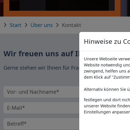
Start
Über uns
Kontakt
Hinweise zu C
Wir freuen uns auf Ihren Kontakt!
Unsere Webseite verwen
Website notwendig und
Gerne stehen wir Ihnen für Fragen und eine individ
zwingend, helfen uns ab
dem Klick auf "Zustimm
Vorname und Nachname
Alternativ können Sie 
festlegen und dort nic
E-Mail-Adresse
unserer Website finden
Einstellungen anpassen
Betreff