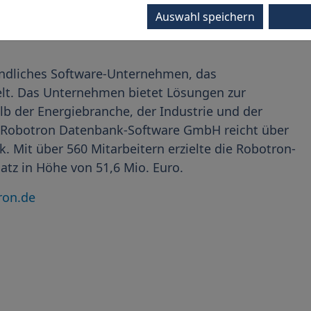
 finden Sie unter: www.robotron.de/museum
Auswahl speichern
efindliches Software-Unternehmen, das
lt. Das Unternehmen bietet Lösungen zur
b der Energiebranche, der Industrie und der
r Robotron Datenbank-Software GmbH reicht über
. Mit über 560 Mitarbeitern erzielte die Robotron-
tz in Höhe von 51,6 Mio. Euro.
ron.de