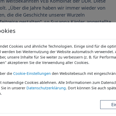
 im weltbekannten VEB Kombinat der DDR. Diese
lt. „Über die Jahre haben wir immer wieder von
, die die Geschichte unserer Wurzeln
eitreise gestalten", so Susanna Käpler, angestellte
ookies
r bestehenden Expertise im Museums- und
det Cookies und ähnliche Technologien. Einige sind für die optim
samer Arbeit mit den Staatlichen Kunstsammlungen
 werden bei Weiternutzung der Website automatisch verwendet. A
mit den vorhandenen Objekten zu
ron*Daphne
er, unsere Inhalte für Sie weiter zu verbessern (z. B. für Perform
m auszustellen und zu verwalten." sagt
en" akzeptieren Sie die Verwendung aller Cookies.
urde mit der Erweiterung des Bürokomplexes an
über die
Cookie-Einstellungen
den Websitebesuch mit eingeschrän
Gittersee Wirklichkeit. Das hauseigene Robotron
EB Kombinat Robotron am 01.04.2019 im Rahmen
ht notwendige Cookies ablehnen. Alle Informationen zum Datensc
 Sie in unserer
Datenschutzerklärung
. Dort können Sie auch späte
zukünftig auch für die interessierte Öffentlichkeit
.
n. Aktuell sind im Rahmen der Feierlichkeiten zu 50
19, der 17.06.2019 und der 06.07.2019 als Tage der
Ei