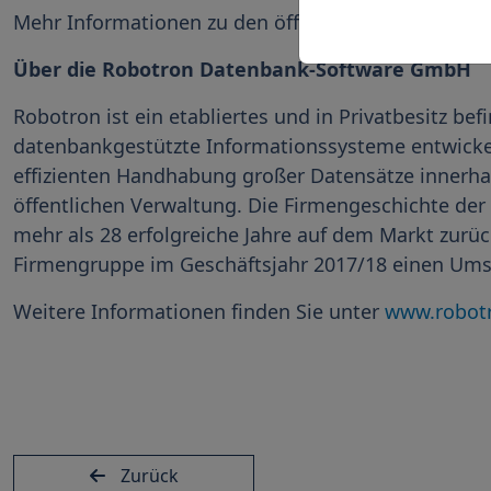
Mehr Informationen zu den öffentlichen Terminen
Über die Robotron Datenbank-Software GmbH
Robotron ist ein etabliertes und in Privatbesitz b
datenbankgestützte Informationssysteme entwicke
effizienten Handhabung großer Datensätze innerhal
öffentlichen Verwaltung. Die Firmengeschichte de
mehr als 28 erfolgreiche Jahre auf dem Markt zurück
Firmengruppe im Geschäftsjahr 2017/18 einen Umsa
Weitere Informationen finden Sie unter
www.robot
Zurück